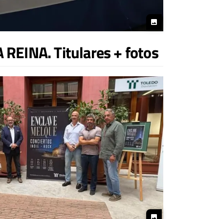
photo
REINA. Titulares + fotos
photo