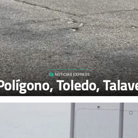
photo_camera
NOTICIAS EXPRESS
olígono, Toledo, Talave