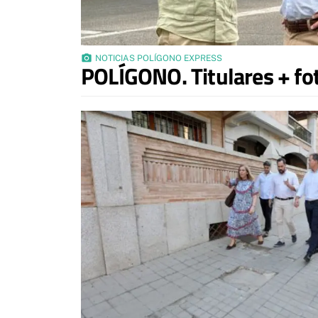
photo_camera
NOTICIAS POLÍGONO EXPRESS
POLÍGONO. Titulares + fo