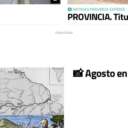
photo_camera
NOTICIAS PROVINCIA EXPRESS
PROVINCIA. Titu
📸 Agosto en