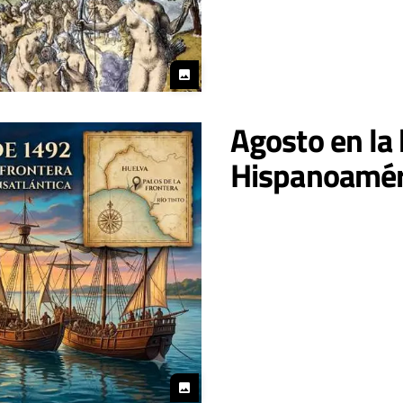
photo
Agosto en la 
Hispanoamér
photo