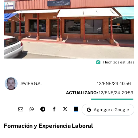
photo_camera
Hechizos estilitas
12/ENE/24
- 10:56
JAVIER G.A.
ACTUALIZADO:
12/ENE/24 - 20:59
Agregar a Google
Formación y Experiencia Laboral