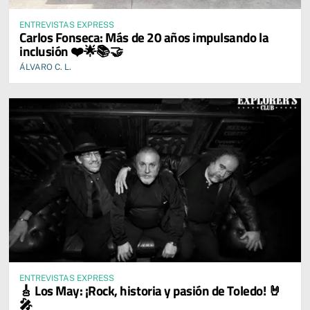
ENTREVISTAS EXPRESS
Carlos Fonseca: Más de 20 años impulsando la
inclusión ❤️🌟📚🤝
ÁLVARO C. L.
ENTREVISTAS EXPRESS
🎸 Los May: ¡Rock, historia y pasión de Toledo! 🤘
🎤