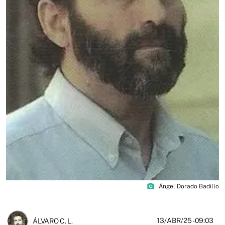
photo_camera
Ángel Dorado Badillo
13/ABR/25
- 09:03
ÁLVARO C. L.