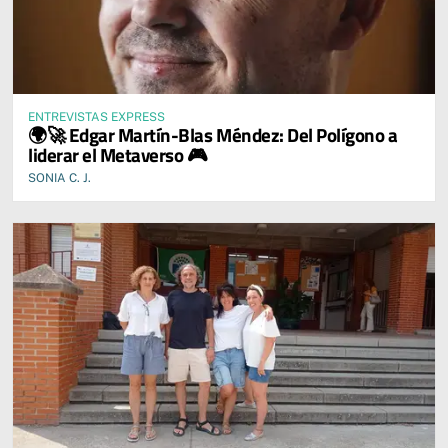
ENTREVISTAS EXPRESS
🌍🚀 Edgar Martín-Blas Méndez: Del Polígono a
liderar el Metaverso 🎮
SONIA C. J.