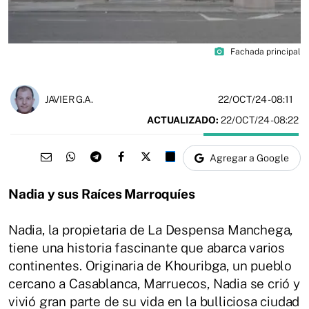
photo_camera
Fachada principal
22/OCT/24
- 08:11
JAVIER G.A.
ACTUALIZADO:
22/OCT/24 - 08:22
Agregar a Google
Nadia y sus Raíces Marroquíes
Nadia, la propietaria de La Despensa Manchega,
tiene una historia fascinante que abarca varios
continentes. Originaria de Khouribga, un pueblo
cercano a Casablanca, Marruecos, Nadia se crió y
vivió gran parte de su vida en la bulliciosa ciudad