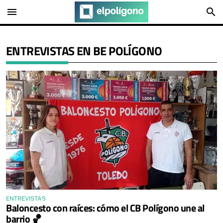
menu
search
ENTREVISTAS EN BE POLÍGONO
ENTREVISTAS
Baloncesto con raíces: cómo el CB Polígono une al
barrio 🏀