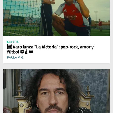
MÚSICA
🆕 Varo lanza "La Victoria": pop-rock, amor y
fútbol ⚽🎸❤️
PAULA V. G.