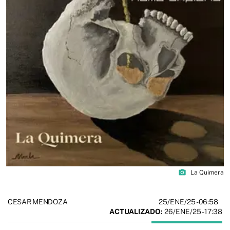
photo_camera
La Quimera
25/ENE/25
- 06:58
CESAR MENDOZA
ACTUALIZADO:
26/ENE/25 - 17:38