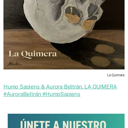
La Quimera
Humo Sapiens & Aurora Beltrán. LA QUIMERA
#AuroraBeltrán #HumoSapiens