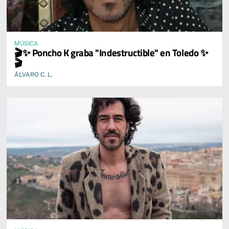
MÚSICA
🎬✨ Poncho K graba "Indestructible" en Toledo ✨
🎬
ÁLVARO C. L.