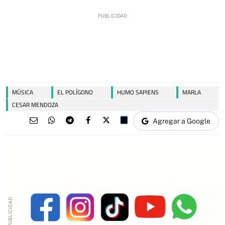
MÚSICA
EL POLÍGONO
HUMO SAPIENS
MARLA
CESAR MENDOZA
Agregar a Google