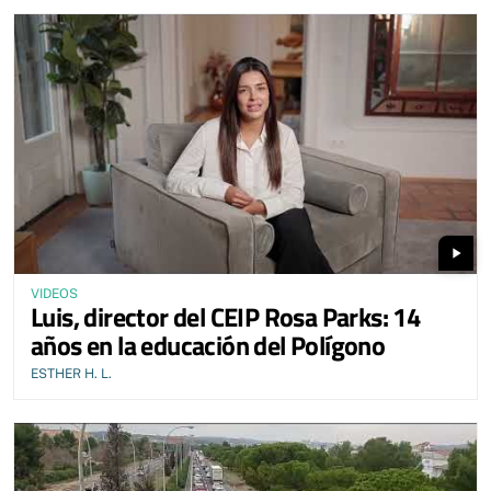
play_arrow
VIDEOS
Luis, director del CEIP Rosa Parks: 14
años en la educación del Polígono
ESTHER H. L.