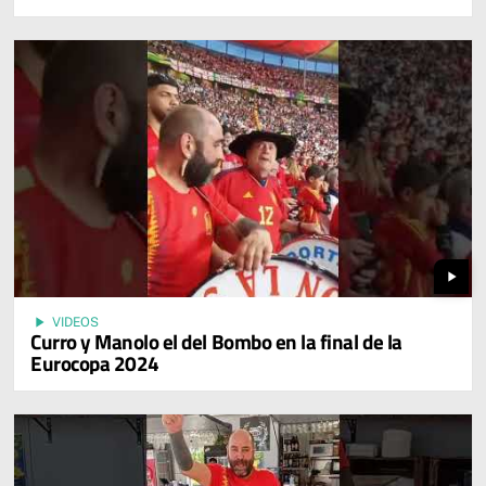
play_arrow
play_arrow
VIDEOS
Curro y Manolo el del Bombo en la final de la
Eurocopa 2024