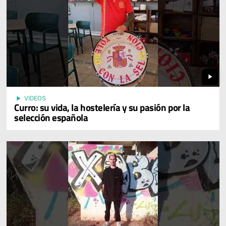
play_arrow
play_arrow
VIDEOS
Curro: su vida, la hostelería y su pasión por la
selección española