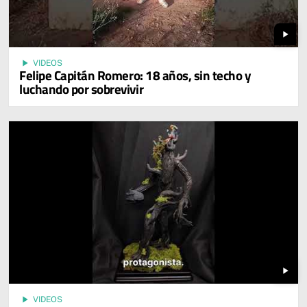
play_arrow
play_arrow
VIDEOS
Felipe Capitán Romero: 18 años, sin techo y
luchando por sobrevivir
play_arrow
play_arrow
VIDEOS