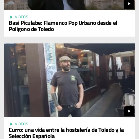
play_arrow
play_arrow
VIDEOS
Basi Piculabe: Flamenco Pop Urbano desde el
Polígono de Toledo
play_arrow
play_arrow
VIDEOS
Curro: una vida entre la hostelería de Toledo y la
Selección Española