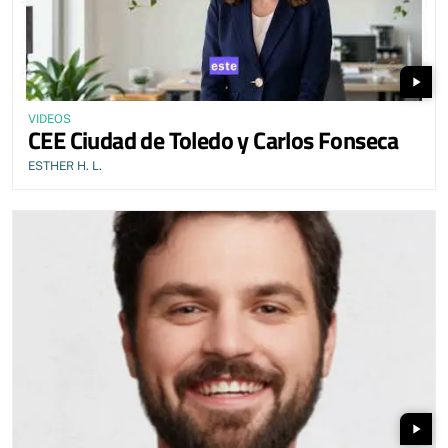
play_arrow
VIDEOS
CEE Ciudad de Toledo y Carlos Fonseca
ESTHER H. L.
play_arrow