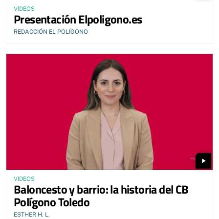
VIDEOS
Presentación Elpoligono.es
REDACCIÓN EL POLÍGONO
play_arrow
VIDEOS
Baloncesto y barrio: la historia del CB
Polígono Toledo
ESTHER H. L.