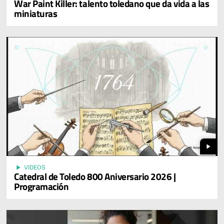
War Paint Killer: talento toledano que da vida a las
miniaturas
play_arrow
play_arrow
VIDEOS
Catedral de Toledo 800 Aniversario 2026 |
Programación