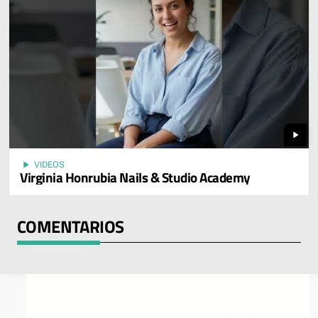
play_arrow
play_arrow
VIDEOS
Virginia Honrubia Nails & Studio Academy
COMENTARIOS