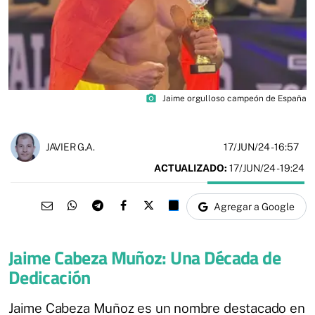
photo_camera
Jaime orgulloso campeón de España
17/JUN/24
- 16:57
JAVIER G.A.
ACTUALIZADO:
17/JUN/24 - 19:24
Agregar a Google
Jaime Cabeza Muñoz: Una Década de
Dedicación
Jaime Cabeza Muñoz es un nombre destacado en