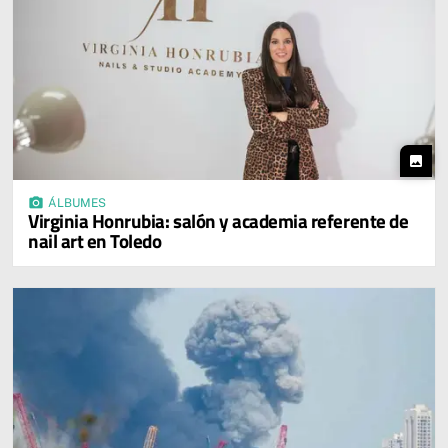
photo
photo_camera
ÁLBUMES
Virginia Honrubia: salón y academia referente de
nail art en Toledo