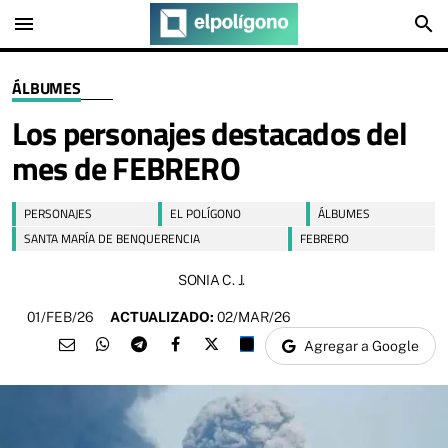
menu
search
ÁLBUMES
Los personajes destacados del
mes de FEBRERO
PERSONAJES
EL POLÍGONO
ÁLBUMES
SANTA MARÍA DE BENQUERENCIA
FEBRERO
SONIA C. J.
01/FEB/26
ACTUALIZADO:
02/MAR/26
Agregar a Google