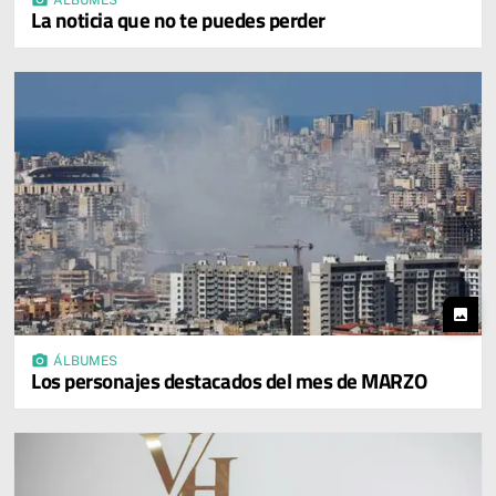
photo_camera
ÁLBUMES
La noticia que no te puedes perder
photo
photo_camera
ÁLBUMES
Los personajes destacados del mes de MARZO