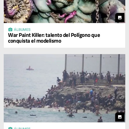
photo
photo_camera
ÁLBUMES
War Paint Killer: talento del Polígono que
conquista el modelismo
photo