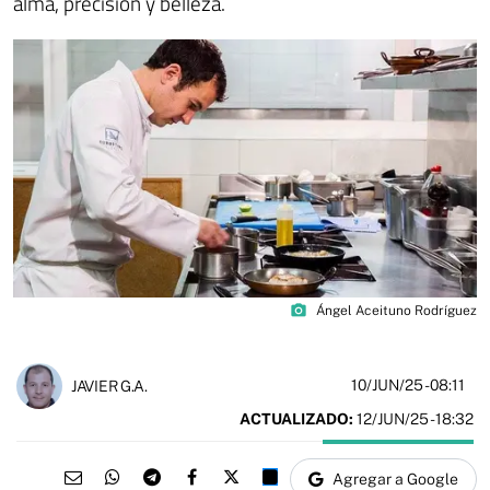
alma, precisión y belleza.
photo_camera
Ángel Aceituno Rodríguez
10/JUN/25
- 08:11
JAVIER G.A.
ACTUALIZADO:
12/JUN/25 - 18:32
Agregar a Google