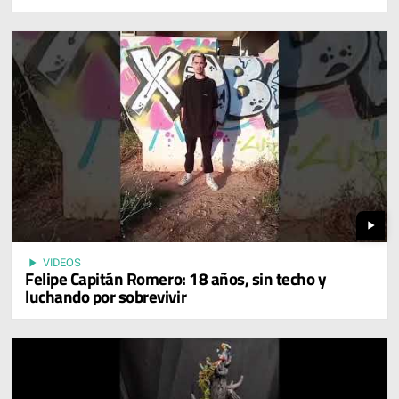
play_arrow
play_arrow
VIDEOS
Felipe Capitán Romero: 18 años, sin techo y
luchando por sobrevivir