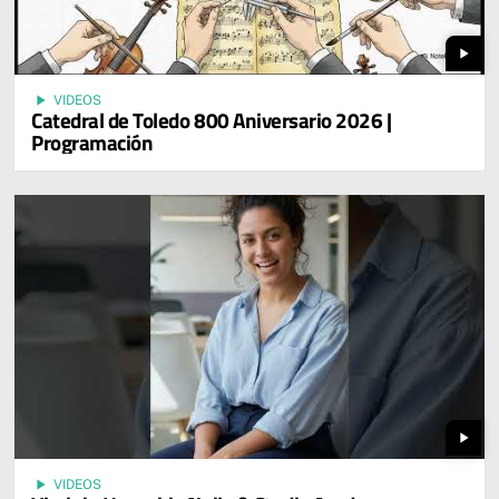
play_arrow
play_arrow
VIDEOS
Catedral de Toledo 800 Aniversario 2026 |
Programación
play_arrow
play_arrow
VIDEOS