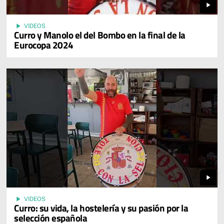
play_arrow
play_arrow
VIDEOS
Curro y Manolo el del Bombo en la final de la
Eurocopa 2024
play_arrow
play_arrow
VIDEOS
Curro: su vida, la hostelería y su pasión por la
selección española