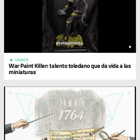
play_arrow
play_arrow
VIDEOS
War Paint Killer: talento toledano que da vida a las
miniaturas