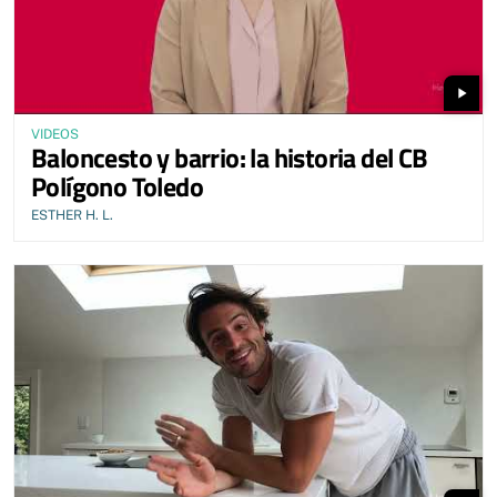
play_arrow
VIDEOS
Baloncesto y barrio: la historia del CB
Polígono Toledo
ESTHER H. L.