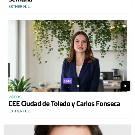
ESTHER H. L.
play_arrow
VIDEOS
CEE Ciudad de Toledo y Carlos Fonseca
ESTHER H. L.