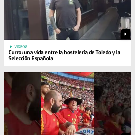
play_arrow
play_arrow
VIDEOS
Curro: una vida entre la hostelería de Toledo y la
Selección Española