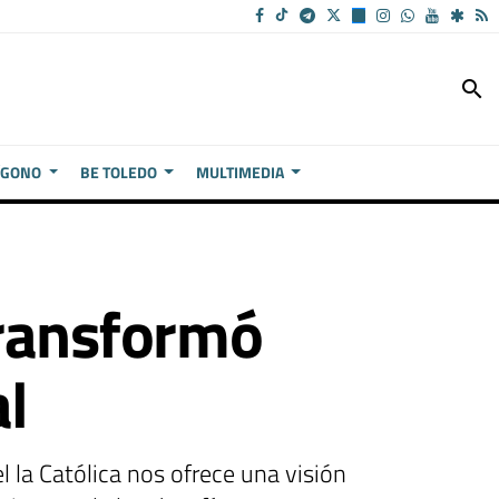
search
ÍGONO
BE TOLEDO
MULTIMEDIA
Transformó
l
l la Católica nos ofrece una visión