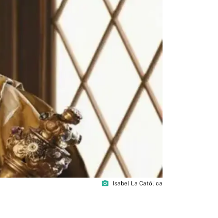
photo_camera
Isabel La Católica