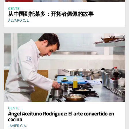
GENTE
从中国到托莱多：开拓者佩佩的故事
ÁLVARO C. L.
GENTE
Ángel Aceituno Rodríguez: El arte convertido en
cocina
JAVIER G.A.