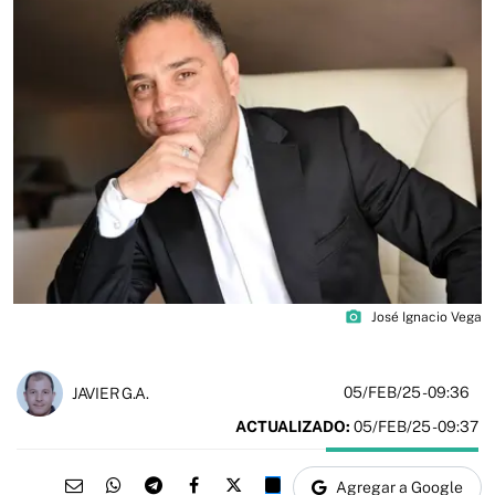
photo_camera
José Ignacio Vega
05/FEB/25
- 09:36
JAVIER G.A.
ACTUALIZADO:
05/FEB/25 - 09:37
Agregar a Google