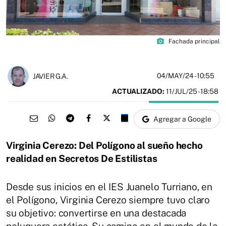
photo_camera
Fachada principal
04/MAY/24
- 10:55
JAVIER G.A.
ACTUALIZADO:
11/JUL/25 - 18:58
Agregar a Google
Virginia Cerezo: Del Polígono al sueño hecho
realidad en Secretos De Estilistas
Desde sus inicios en el IES Juanelo Turriano, en
el Polígono, Virginia Cerezo siempre tuvo claro
su objetivo: convertirse en una destacada
peluquera estética. Su camino en el mundo de la