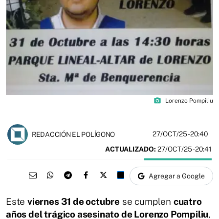
photo_camera
Lorenzo Pompiliu
27/OCT/25
- 20:40
REDACCIÓN EL POLÍGONO
ACTUALIZADO:
27/OCT/25 - 20:41
Agregar a Google
Este
viernes 31 de octubre
se cumplen
cuatro
años del trágico asesinato de Lorenzo Pompiliu
,