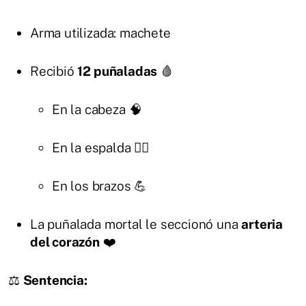
Arma utilizada: machete
Recibió
12 puñaladas
🩸
En la cabeza 🧠
En la espalda 🧍‍♂️
En los brazos 💪
La puñalada mortal le seccionó una
arteria
del corazón
❤️
⚖️
Sentencia: