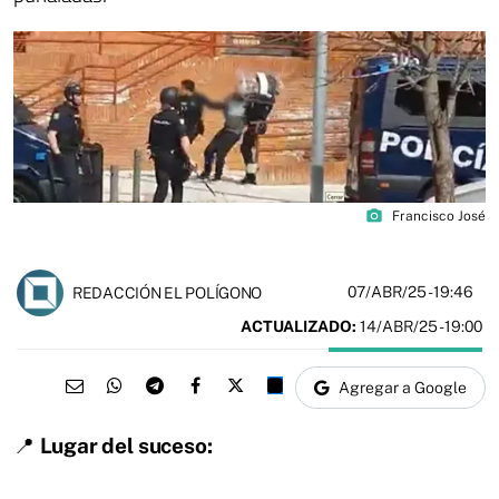
photo_camera
Francisco José
07/ABR/25
- 19:46
REDACCIÓN EL POLÍGONO
ACTUALIZADO:
14/ABR/25 - 19:00
Agregar a Google
📍
Lugar del suceso: