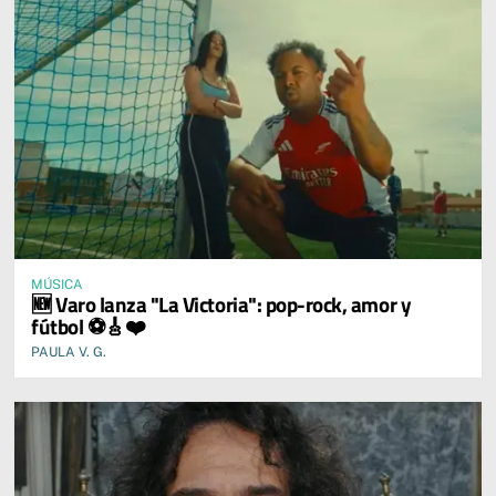
MÚSICA
🆕 Varo lanza "La Victoria": pop-rock, amor y
fútbol ⚽🎸❤️
PAULA V. G.