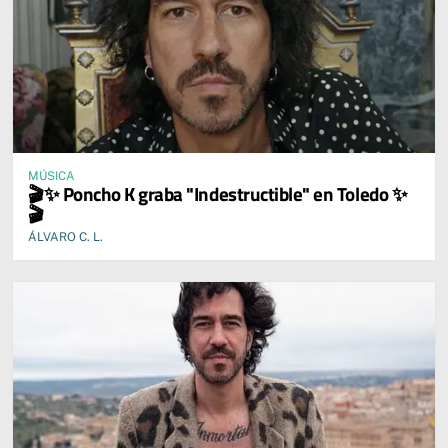
MÚSICA
🎬✨ Poncho K graba "Indestructible" en Toledo ✨
🎬
ÁLVARO C. L.