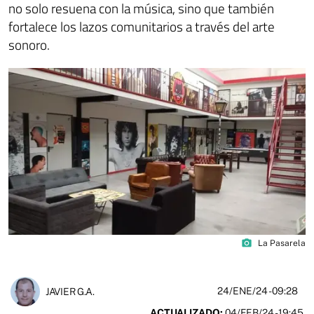
no solo resuena con la música, sino que también
fortalece los lazos comunitarios a través del arte
sonoro.
photo_camera
La Pasarela
24/ENE/24
- 09:28
JAVIER G.A.
ACTUALIZADO:
04/FEB/24 - 19:45