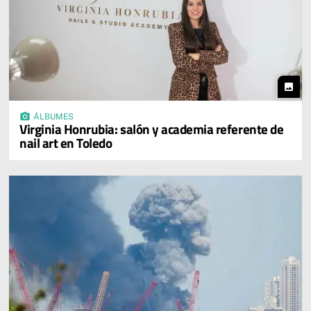
photo
photo_camera
ÁLBUMES
Virginia Honrubia: salón y academia referente de
nail art en Toledo