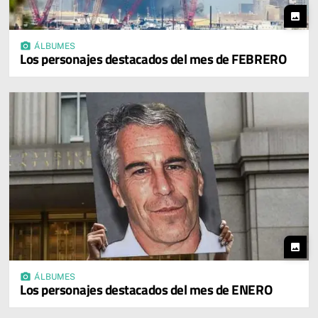
photo
photo_camera
ÁLBUMES
Los personajes destacados del mes de FEBRERO
photo
photo_camera
ÁLBUMES
Los personajes destacados del mes de ENERO