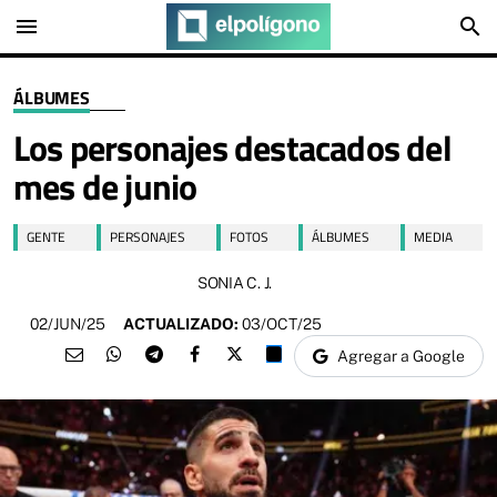
menu
search
ÁLBUMES
Los personajes destacados del
mes de junio
GENTE
PERSONAJES
FOTOS
ÁLBUMES
MEDIA
SONIA C. J.
02/JUN/25
ACTUALIZADO:
03/OCT/25
Agregar a Google