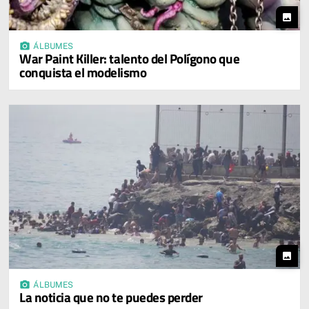
photo
photo_camera
ÁLBUMES
War Paint Killer: talento del Polígono que
conquista el modelismo
photo
photo_camera
ÁLBUMES
La noticia que no te puedes perder