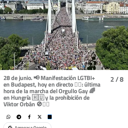
28 de junio. 📢 Manifestación LGTBI+
2
/ 8
en Budapest, hoy en directo 🏳️‍🌈: última
hora de la marcha del Orgullo Gay 🌈
en Hungría 🇭🇺 y la prohibición de
Viktor Orbán 🚫👨‍⚖️
Agregar a Google