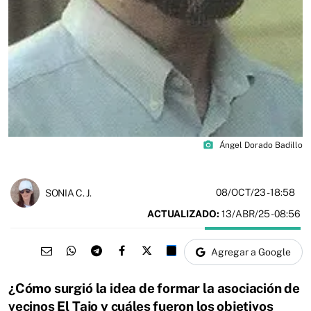
photo_camera
Ángel Dorado Badillo
08/OCT/23
- 18:58
SONIA C. J.
ACTUALIZADO:
13/ABR/25 - 08:56
Agregar a Google
¿Cómo surgió la idea de formar la asociación de
vecinos El Tajo y cuáles fueron los objetivos