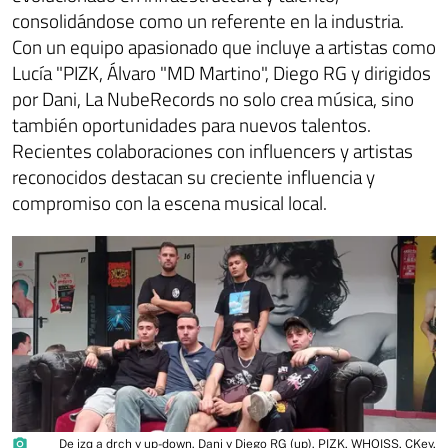
consolidándose como un referente en la industria.
Con un equipo apasionado que incluye a artistas como
Lucía "PIZK, Álvaro "MD Martino", Diego RG y dirigidos
por Dani, La NubeRecords no solo crea música, sino
también oportunidades para nuevos talentos.
Recientes colaboraciones con influencers y artistas
reconocidos destacan su creciente influencia y
compromiso con la escena musical local.
photo_camera
De izq a drch y up-down. Dani y Diego RG (up). PIZK, WHOISS, CKey,