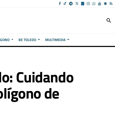
search
ÍGONO
BE TOLEDO
MULTIMEDIA
do: Cuidando
Polígono de