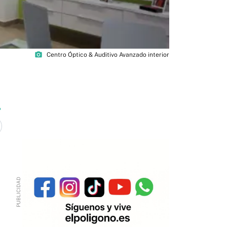
photo_camera
Centro Óptico & Auditivo Avanzado interior
9