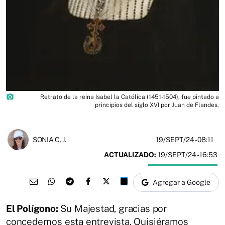
photo_camera
Retrato de la reina Isabel la Católica (1451-1504), fue pintado a
principios del siglo XVI por Juan de Flandes.
19/SEPT/24
- 08:11
SONIA C. J.
ACTUALIZADO:
19/SEPT/24 - 16:53
Agregar a Google
El Polígono:
Su Majestad, gracias por
concedernos esta entrevista. Quisiéramos