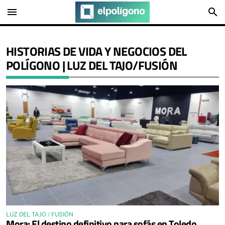
menu
search
HISTORIAS DE VIDA Y NEGOCIOS DEL
POLÍGONO | LUZ DEL TAJO/FUSIÓN
LUZ DEL TAJO / FUSIÓN
Mora: El destino definitivo para sofás en Toledo