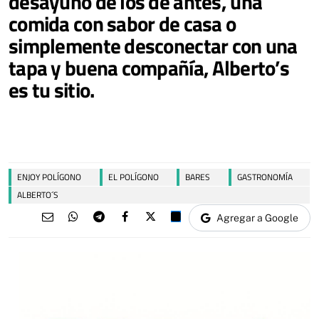
desayuno de los de antes, una
comida con sabor de casa o
simplemente desconectar con una
tapa y buena compañía,
Alberto’s
es tu sitio
.
ENJOY POLÍGONO
EL POLÍGONO
BARES
GASTRONOMÍA
ALBERTO´S
Agregar a Google