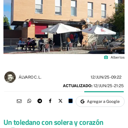
photo_camera
Albertos
12/JUN/25
- 09:22
ÁLVARO C. L.
ACTUALIZADO:
12/JUN/25 - 21:25
Agregar a Google
Un toledano con solera y corazón