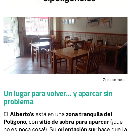
Zona de mesas
Un lugar para volver… y aparcar sin
problema
El
Alberto’s
está en una
zona tranquila del
Polígono
, con
sitio de sobra para aparcar
(¡que
no es poca cosa!). Su
orientación sur
hace que la