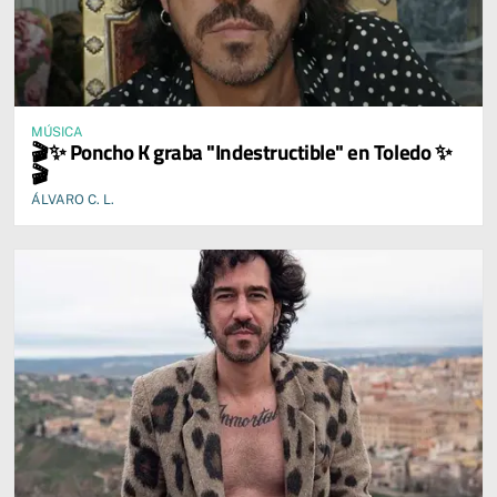
MÚSICA
🎬✨ Poncho K graba "Indestructible" en Toledo ✨
🎬
ÁLVARO C. L.