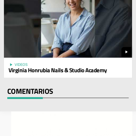
play_arrow
play_arrow
VIDEOS
Virginia Honrubia Nails & Studio Academy
COMENTARIOS