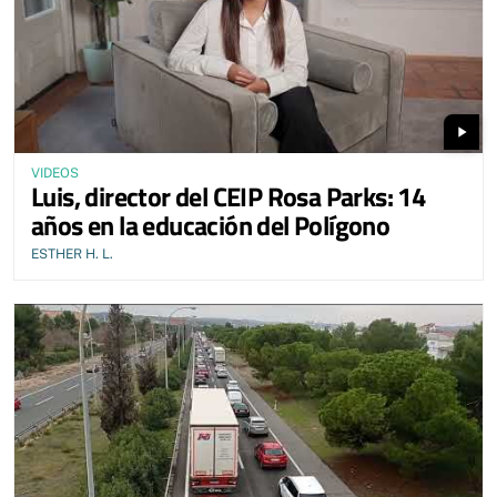
play_arrow
VIDEOS
Luis, director del CEIP Rosa Parks: 14
años en la educación del Polígono
ESTHER H. L.