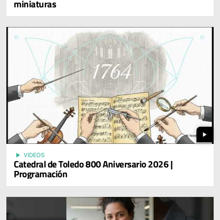
miniaturas
play_arrow
play_arrow
VIDEOS
Catedral de Toledo 800 Aniversario 2026 |
Programación