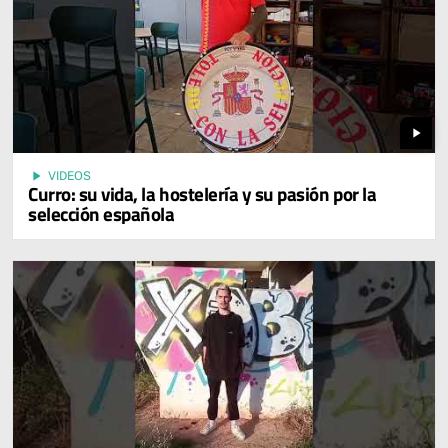
play_arrow
play_arrow
VIDEOS
Curro: su vida, la hostelería y su pasión por la
selección española