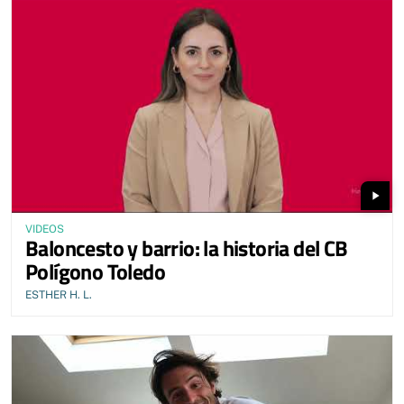
play_arrow
VIDEOS
Baloncesto y barrio: la historia del CB
Polígono Toledo
ESTHER H. L.