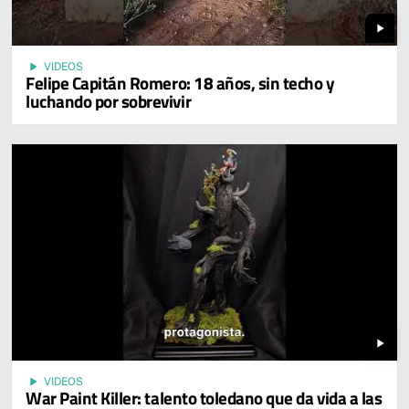
play_arrow
play_arrow
VIDEOS
Felipe Capitán Romero: 18 años, sin techo y
luchando por sobrevivir
play_arrow
play_arrow
VIDEOS
War Paint Killer: talento toledano que da vida a las