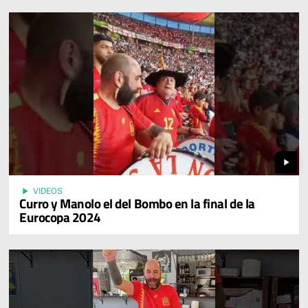
play_arrow
play_arrow
VIDEOS
Curro y Manolo el del Bombo en la final de la
Eurocopa 2024