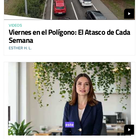
play_arrow
VIDEOS
Viernes en el Polígono: El Atasco de Cada
Semana
ESTHER H. L.
play_arrow