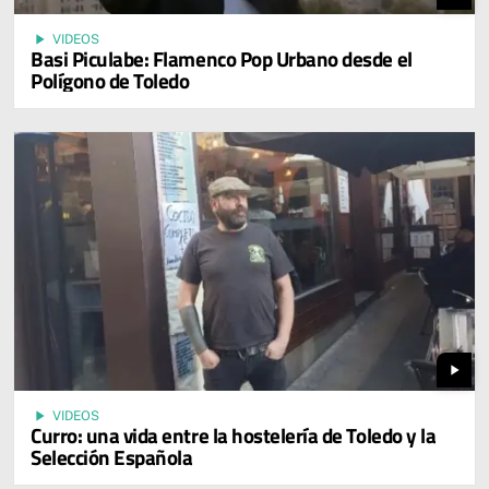
play_arrow
VIDEOS
Basi Piculabe: Flamenco Pop Urbano desde el
Polígono de Toledo
play_arrow
play_arrow
VIDEOS
Curro: una vida entre la hostelería de Toledo y la
Selección Española