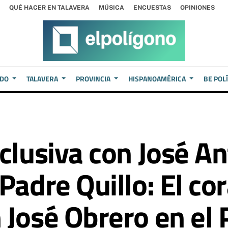
QUÉ HACER EN TALAVERA
MÚSICA
ENCUESTAS
OPINIONES
EDO
TALAVERA
PROVINCIA
HISPANOAMÉRICA
BE POL
xclusiva con José A
Padre Quillo: El co
 José Obrero en el 