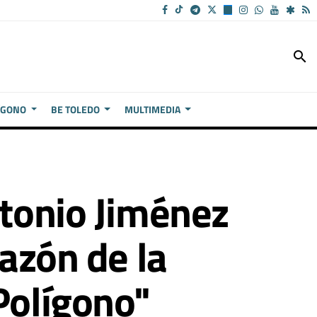
search
ÍGONO
BE TOLEDO
MULTIMEDIA
ntonio Jiménez
razón de la
Polígono"