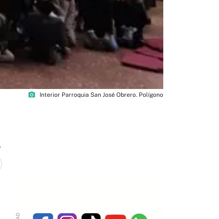
photo_camera
Interior Parroquia San José Obrero. Polígono
3