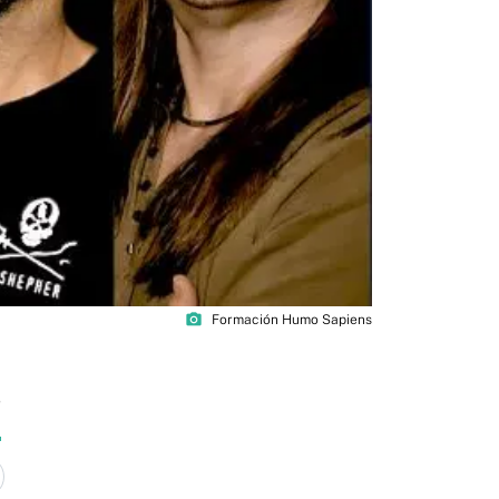
photo_camera
Formación Humo Sapiens
5