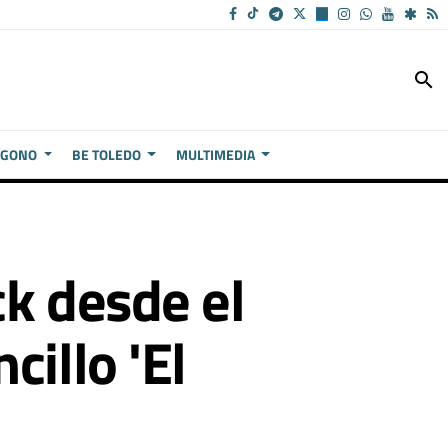
search
ÍGONO
BE TOLEDO
MULTIMEDIA
ck desde el
illo 'El