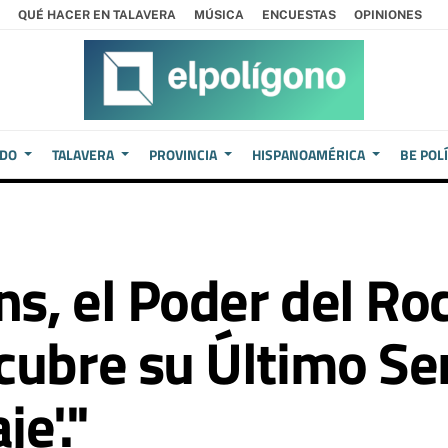
QUÉ HACER EN TALAVERA
MÚSICA
ENCUESTAS
OPINIONES
EDO
TALAVERA
PROVINCIA
HISPANOAMÉRICA
BE POL
s, el Poder del Ro
ubre su Último Senc
e'."