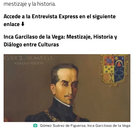
mestizaje y la historia.
Accede a la Entrevista Express en el siguiente
enlace ⬇️
Inca Garcilaso de la Vega: Mestizaje, Historia y
Diálogo entre Culturas
photo_camera
Gómez Suárez de Figueroa, Inca Garcilaso de la Vega