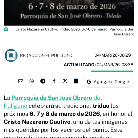
photo_camera
Cristo Nazareno Cautivo Triduo 2026. 6-7-8 de marzo. Parroquia San
José Obrero
04/MAR/26
- 08:29
REDACCIÓN EL POLÍGONO
ACTUALIZADO:
04/MAR/26 - 08:38
Agregar a Google
La
Parroquia de San José Obrero
del
Polígono
celebrará su tradicional
triduo
los
próximos
6, 7 y 8 de marzo de 2026
, en honor al
Cristo Nazareno Cautivo
, una de las imágenes
más queridas por los vecinos del barrio. Este
evento religioso, muy esperado, combina