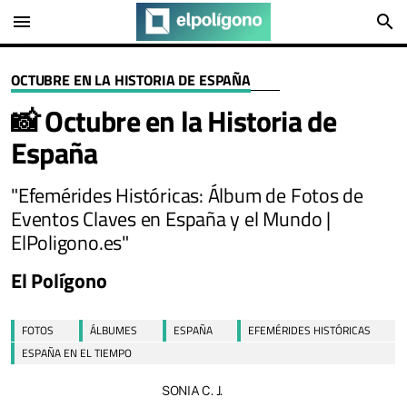
menu
search
OCTUBRE EN LA HISTORIA DE ESPAÑA
📸 Octubre en la Historia de
España
"Efemérides Históricas: Álbum de Fotos de
Eventos Claves en España y el Mundo |
ElPoligono.es"
El Polígono
FOTOS
ÁLBUMES
ESPAÑA
EFEMÉRIDES HISTÓRICAS
ESPAÑA EN EL TIEMPO
SONIA C. J.