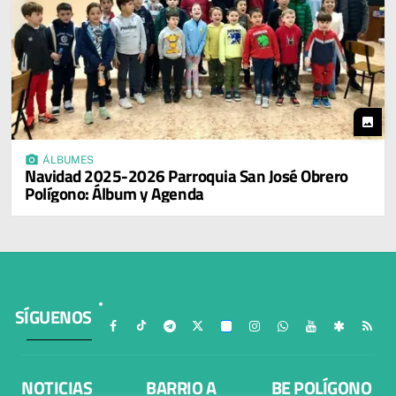
photo
photo_camera
ÁLBUMES
Navidad 2025-2026 Parroquia San José Obrero
Polígono: Álbum y Agenda
SÍGUENOS
NOTICIAS
BARRIO A
BE POLÍGONO