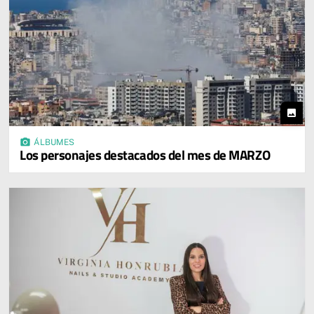
photo
photo_camera
ÁLBUMES
Los personajes destacados del mes de MARZO