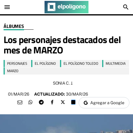
menu
search
ÁLBUMES
Los personajes destacados del
mes de MARZO
PERSONAJES
EL POLÍGONO
EL POLÍGONO TOLEDO
MULTIMEDIA
MARZO
SONIA C. J.
01/MAR/26
ACTUALIZADO:
30/MAR/26
Agregar a Google