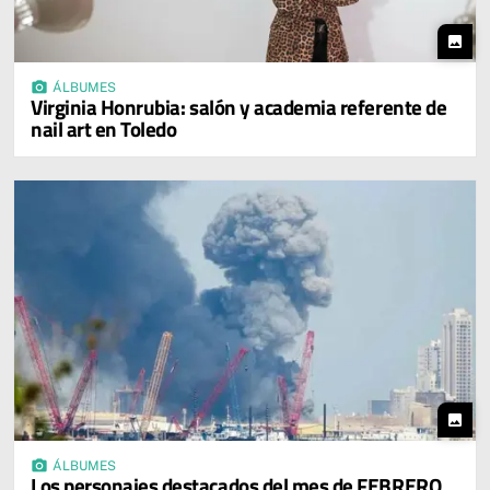
photo
photo_camera
ÁLBUMES
Virginia Honrubia: salón y academia referente de
nail art en Toledo
photo
photo_camera
ÁLBUMES
Los personajes destacados del mes de FEBRERO