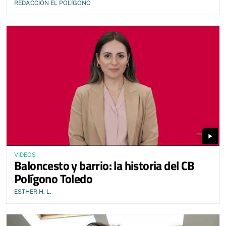
REDACCIÓN EL POLÍGONO
play_arrow
VIDEOS
Baloncesto y barrio: la historia del CB
Polígono Toledo
ESTHER H. L.