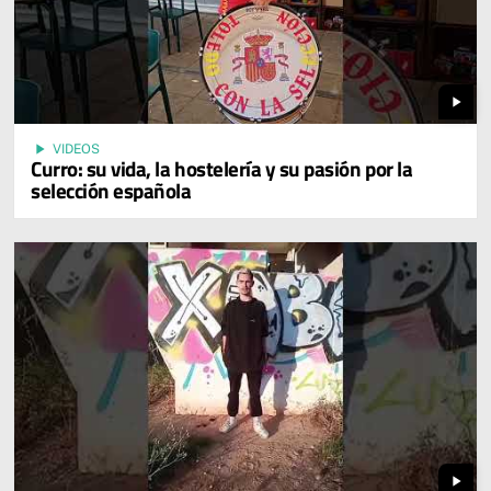
play_arrow
play_arrow
VIDEOS
Curro: su vida, la hostelería y su pasión por la
selección española
play_arrow