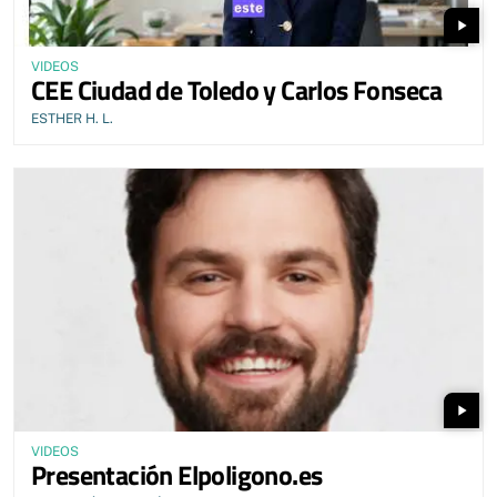
play_arrow
VIDEOS
CEE Ciudad de Toledo y Carlos Fonseca
ESTHER H. L.
play_arrow
VIDEOS
Presentación Elpoligono.es