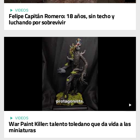
play_arrow
VIDEOS
Felipe Capitán Romero: 18 años, sin techo y
luchando por sobrevivir
play_arrow
play_arrow
VIDEOS
War Paint Killer: talento toledano que da vida a las
miniaturas