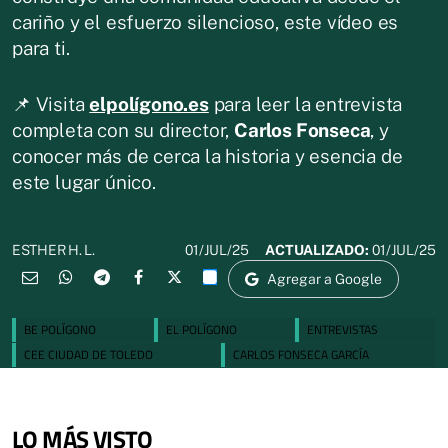
cariño y el esfuerzo silencioso, este vídeo es
para ti.
📌 Visita
elpolígono.es
para leer la entrevista
completa con su director,
Carlos Fonseca
, y
conocer más de cerca la historia y esencia de
este lugar único.
01/JUL/25
ACTUALIZADO:
01/JUL/25
ESTHER H. L.
Agregar a Google
BE POLÍGONO
EL POLÍGONO
ENTREVISTAS
CEE CIUDAD DE TOLEDO
CARLOS FONSECA GARCÍA
LO MÁS VISTO