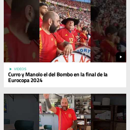
play_arrow
play_arrow
VIDEOS
Curro y Manolo el del Bombo en la final de la
Eurocopa 2024