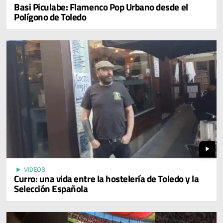
Basi Piculabe: Flamenco Pop Urbano desde el
Polígono de Toledo
play_arrow
play_arrow
VIDEOS
Curro: una vida entre la hostelería de Toledo y la
Selección Española