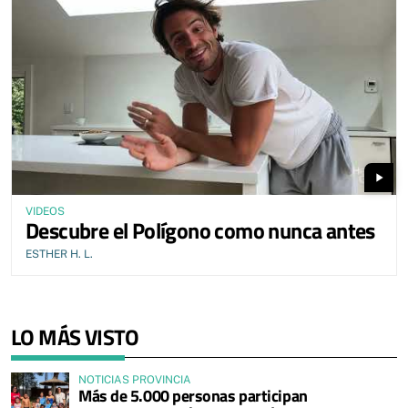
play_arrow
VIDEOS
Descubre el Polígono como nunca antes
ESTHER H. L.
LO MÁS VISTO
NOTICIAS PROVINCIA
Más de 5.000 personas participan