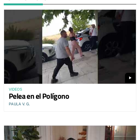
play_arrow
VIDEOS
Pelea en el Polígono
PAULA V. G.