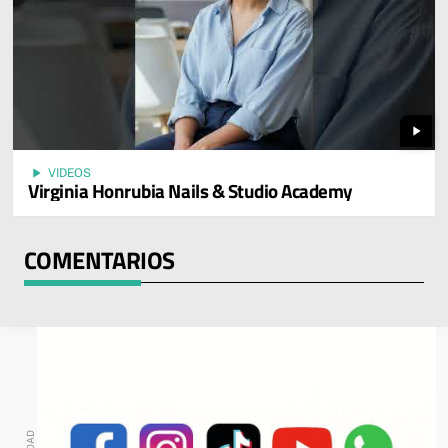
play_arrow
play_arrow
VIDEOS
Virginia Honrubia Nails & Studio Academy
COMENTARIOS