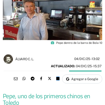
photo_camera
Pepe dentro de la barra de Bola 10
04/DIC/25
- 13:02
ÁLVARO C. L.
ACTUALIZADO:
04/DIC/25 - 15:37
Agregar a Google
Pepe, uno de los primeros chinos en
Toledo