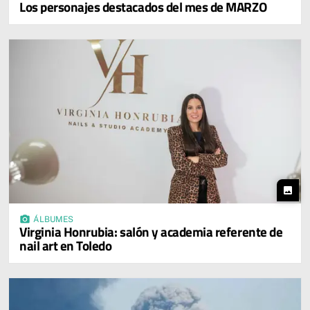
Los personajes destacados del mes de MARZO
photo
photo_camera
ÁLBUMES
Virginia Honrubia: salón y academia referente de
nail art en Toledo