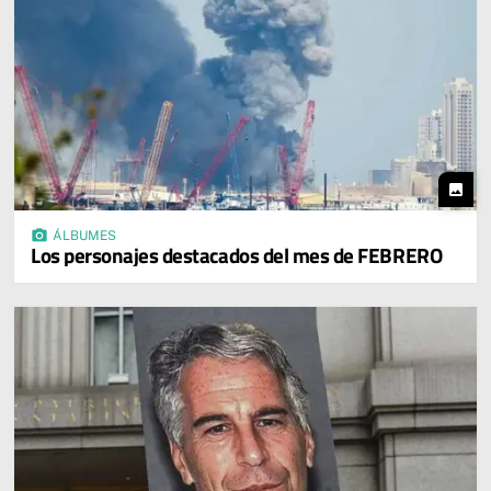
photo
photo_camera
ÁLBUMES
Los personajes destacados del mes de FEBRERO