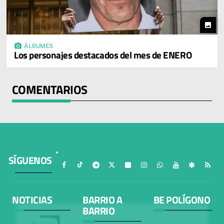
photo
photo_camera
ÁLBUMES
Los personajes destacados del mes de ENERO
COMENTARIOS
SÍGUENOS
NOTICIAS
BARRIO A
BE POLÍGONO
BARRIO