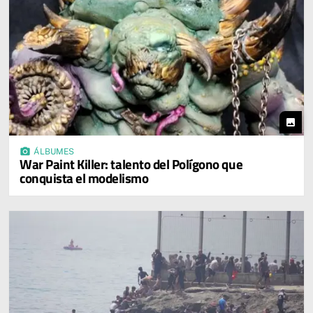
photo
photo_camera
ÁLBUMES
War Paint Killer: talento del Polígono que
conquista el modelismo