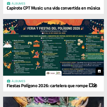
photo_camera
ÁLBUMES
Capirote CPT Music: una vida convertida en música
photo
photo_camera
ÁLBUMES
Fiestas Polígono 2026: cartelera que rompe 💥🎤