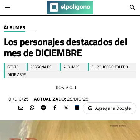
menu
search
ÁLBUMES
Los personajes destacados del
mes de DICIEMBRE
GENTE
PERSONAJES
ÁLBUMES
EL POLÍGONO TOLEDO
DICIEMBRE
SONIA C. J.
01/DIC/25
ACTUALIZADO:
28/DIC/25
Agregar a Google