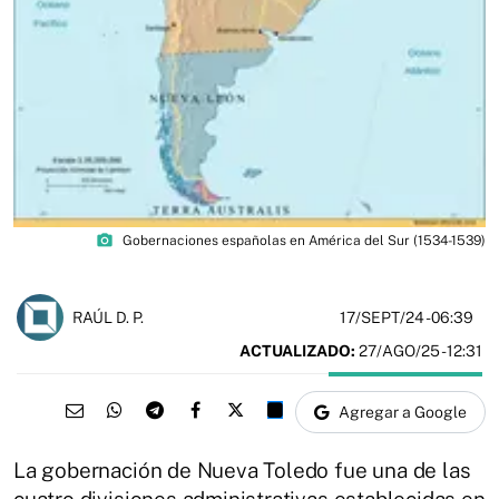
photo_camera
Gobernaciones españolas en América del Sur (1534-1539)
17/SEPT/24
- 06:39
RAÚL D. P.
ACTUALIZADO:
27/AGO/25 - 12:31
Agregar a Google
La gobernación de Nueva Toledo fue una de las