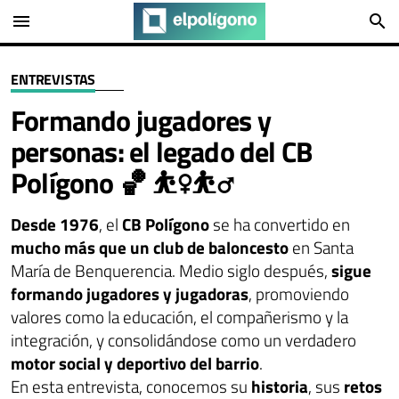
menu
search
ENTREVISTAS
Formando jugadores y
personas: el legado del CB
Polígono 🏀 ⛹️‍♀️⛹️‍♂️
Desde 1976
, el
CB Polígono
se ha convertido en
mucho más que un club de baloncesto
en Santa
María de Benquerencia. Medio siglo después,
sigue
formando jugadores y jugadoras
, promoviendo
valores como la educación, el compañerismo y la
integración, y consolidándose como un verdadero
motor social y deportivo del barrio
.
En esta entrevista, conocemos su
historia
, sus
retos