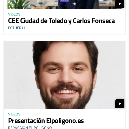
play_arrow
VIDEOS
CEE Ciudad de Toledo y Carlos Fonseca
ESTHER H. L.
play_arrow
VIDEOS
Presentación Elpoligono.es
REDACCIÓN EL POLÍGONO