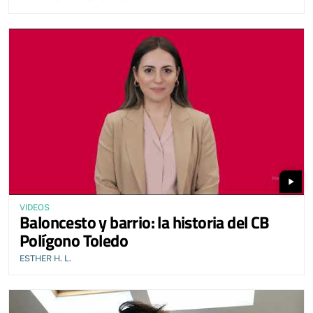
play_arrow
VIDEOS
Baloncesto y barrio: la historia del CB
Polígono Toledo
ESTHER H. L.