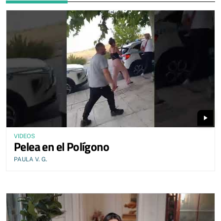
play_arrow
VIDEOS
Pelea en el Polígono
PAULA V. G.