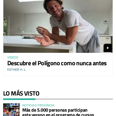
play_arrow
VIDEOS
Descubre el Polígono como nunca antes
ESTHER H. L.
LO MÁS VISTO
NOTICIAS PROVINCIA
Más de 5.000 personas participan
este verano en el programa de cursos