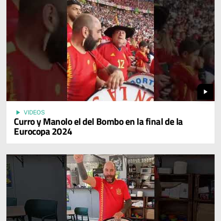
play_arrow
play_arrow
VIDEOS
Curro y Manolo el del Bombo en la final de la
Eurocopa 2024