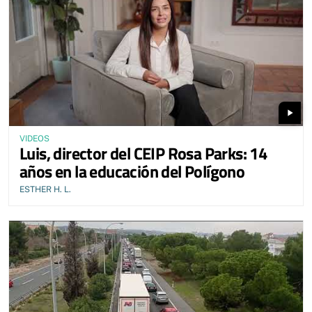
play_arrow
VIDEOS
Luis, director del CEIP Rosa Parks: 14
años en la educación del Polígono
ESTHER H. L.