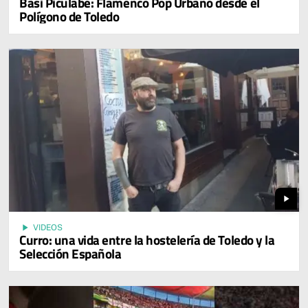
Basi Piculabe: Flamenco Pop Urbano desde el
Polígono de Toledo
play_arrow
play_arrow
VIDEOS
Curro: una vida entre la hostelería de Toledo y la
Selección Española