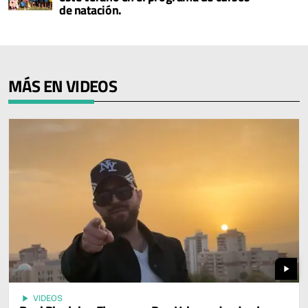
de natación.
MÁS EN VIDEOS
play_arrow
play_arrow
VIDEOS