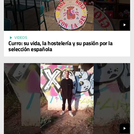
play_arrow
play_arrow
VIDEOS
Curro: su vida, la hostelería y su pasión por la
selección española
play_arrow