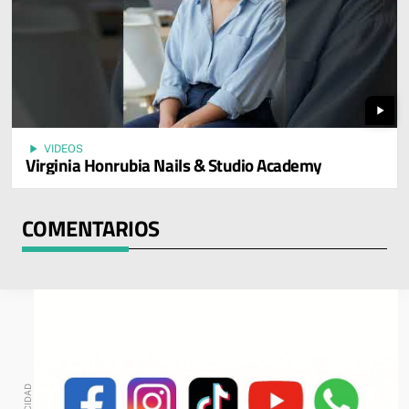
play_arrow
play_arrow
VIDEOS
Virginia Honrubia Nails & Studio Academy
COMENTARIOS