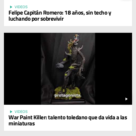
play_arrow
VIDEOS
Felipe Capitán Romero: 18 años, sin techo y
luchando por sobrevivir
play_arrow
play_arrow
VIDEOS
War Paint Killer: talento toledano que da vida a las
miniaturas