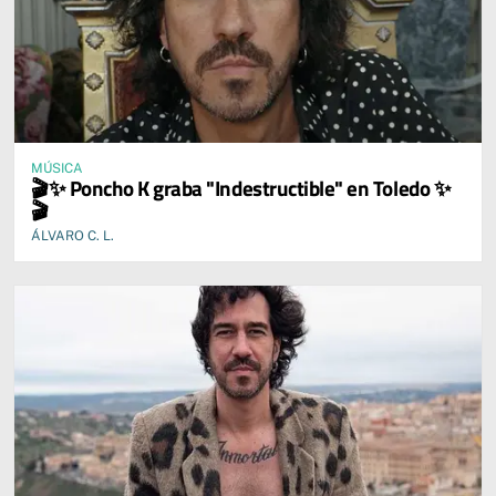
MÚSICA
🎬✨ Poncho K graba "Indestructible" en Toledo ✨
🎬
ÁLVARO C. L.