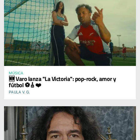
MÚSICA
🆕 Varo lanza "La Victoria": pop-rock, amor y
fútbol ⚽🎸❤️
PAULA V. G.