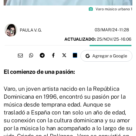
photo_camera
Varo músico urbano 1
03/MAR/24
- 11:28
PAULA V. G.
ACTUALIZADO:
25/NOV/25 - 16:06
Agregar a Google
El comienzo de una pasión:
Varo, un joven artista nacido en la República
Dominicana en 1996, encontró su pasión por la
música desde temprana edad. Aunque se
trasladó a España con tan solo un año de edad,
su conexión con la cultura dominicana y su amor
por la música lo han acompañado a lo largo de su
vida. Criado en el Polígono, Varo se convirtió en