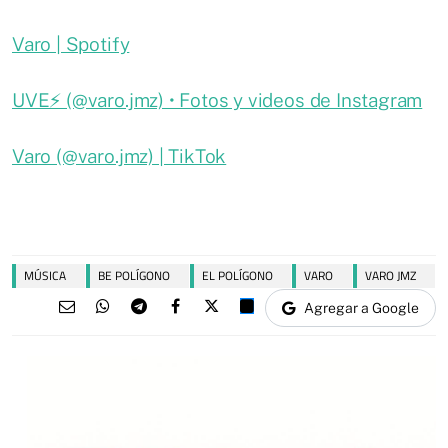
Varo | Spotify
UVE⚡️ (@varo.jmz) • Fotos y videos de Instagram
Varo (@varo.jmz) | TikTok
MÚSICA
BE POLÍGONO
EL POLÍGONO
VARO
VARO JMZ
Agregar a Google