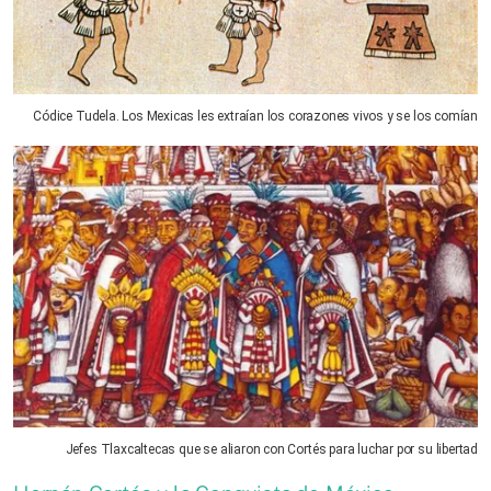
Códice Tudela. Los Mexicas les extraían los corazones vivos y se los comían
Jefes Tlaxcaltecas que se aliaron con Cortés para luchar por su libertad