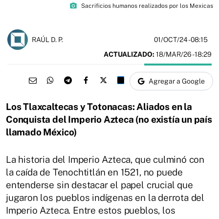
photo_camera
Sacrificios humanos realizados por los Mexicas
01/OCT/24
- 08:15
RAÚL D. P.
ACTUALIZADO:
18/MAR/26 - 18:29
Agregar a Google
Los Tlaxcaltecas y Totonacas: Aliados en la
Conquista del Imperio Azteca (no existía un país
llamado México)
La historia del Imperio Azteca, que culminó con
la caída de Tenochtitlán en 1521, no puede
entenderse sin destacar el papel crucial que
jugaron los pueblos indígenas en la derrota del
Imperio Azteca. Entre estos pueblos, los