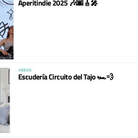
Aperitindie 2025 🎶🌆🎸🎤
VIDEOS
Escudería Circuito del Tajo 🏎️💨