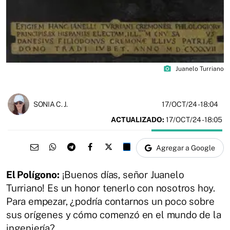
photo_camera
Juanelo Turriano
17/OCT/24
- 18:04
SONIA C. J.
ACTUALIZADO:
17/OCT/24 - 18:05
Agregar a Google
El Polígono:
¡Buenos días, señor Juanelo
Turriano! Es un honor tenerlo con nosotros hoy.
Para empezar, ¿podría contarnos un poco sobre
sus orígenes y cómo comenzó en el mundo de la
ingeniería?