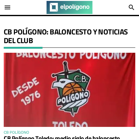
menu
search
CB POLÍGONO: BALONCESTO Y NOTICIAS
DEL CLUB
CB POLÍGONO
CB Polígono Toledo: medio siglo de baloncesto,