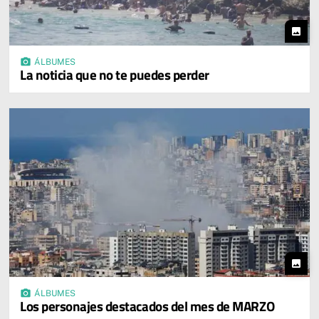
photo
photo_camera
ÁLBUMES
La noticia que no te puedes perder
photo
photo_camera
ÁLBUMES
Los personajes destacados del mes de MARZO