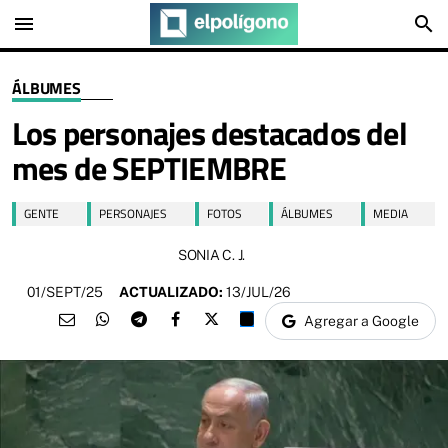
menu
search
ÁLBUMES
Los personajes destacados del
mes de SEPTIEMBRE
GENTE
PERSONAJES
FOTOS
ÁLBUMES
MEDIA
SONIA C. J.
01/SEPT/25
ACTUALIZADO:
13/JUL/26
Agregar a Google