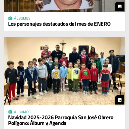
photo
photo_camera
ÁLBUMES
Los personajes destacados del mes de ENERO
photo
photo_camera
ÁLBUMES
Navidad 2025-2026 Parroquia San José Obrero
Polígono: Álbum y Agenda