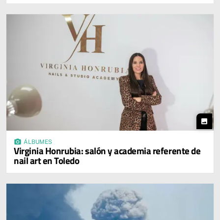
photo
photo_camera
ÁLBUMES
Virginia Honrubia: salón y academia referente de
nail art en Toledo