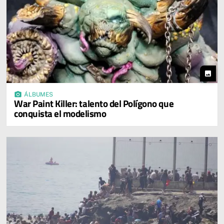
photo
photo_camera
ÁLBUMES
War Paint Killer: talento del Polígono que
conquista el modelismo