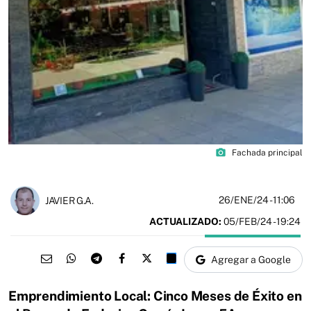
photo_camera
Fachada principal
26/ENE/24
- 11:06
JAVIER G.A.
ACTUALIZADO:
05/FEB/24 - 19:24
Agregar a Google
Emprendimiento Local: Cinco Meses de Éxito en