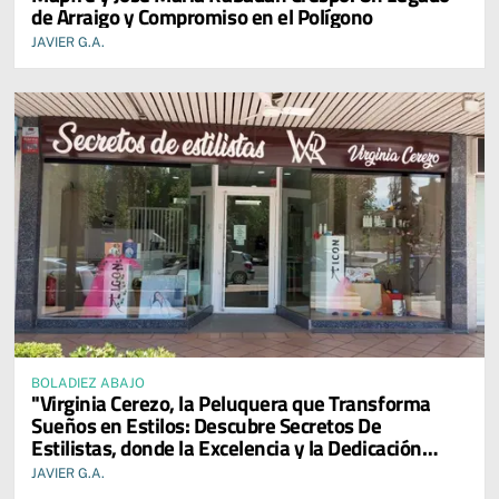
de Arraigo y Compromiso en el Polígono
JAVIER G.A.
BOLADIEZ ABAJO
"Virginia Cerezo, la Peluquera que Transforma
Sueños en Estilos: Descubre Secretos De
Estilistas, donde la Excelencia y la Dedicación
Reinan en cada Servicio."
JAVIER G.A.