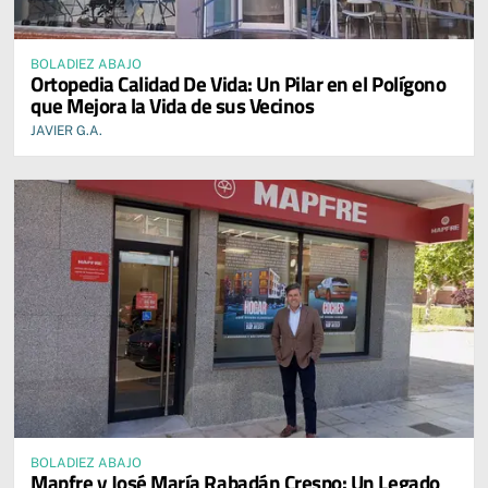
BOLADIEZ ABAJO
Ortopedia Calidad De Vida: Un Pilar en el Polígono
que Mejora la Vida de sus Vecinos
JAVIER G.A.
BOLADIEZ ABAJO
Mapfre y José María Rabadán Crespo: Un Legado