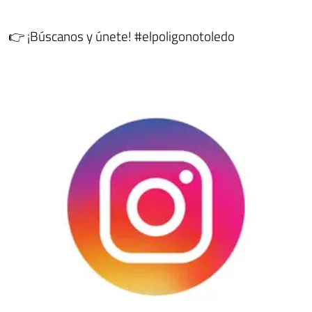
👉 ¡Búscanos y únete! #
elpoligonotoledo