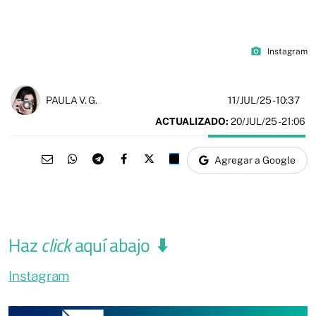
photo_camera
Instagram
11/JUL/25
- 10:37
PAULA V. G.
ACTUALIZADO:
20/JUL/25 - 21:06
Agregar a Google
Haz
click
aquí abajo
⬇️
Instagram