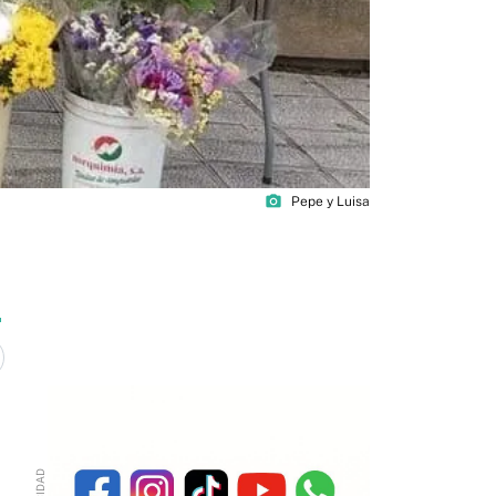
photo_camera
Pepe y Luisa