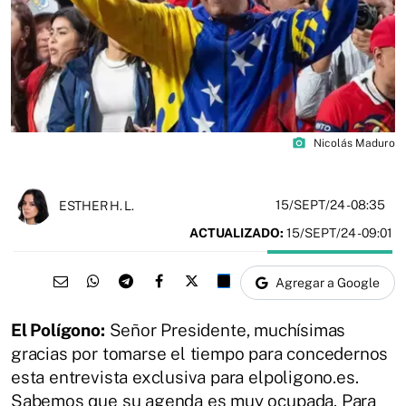
photo_camera
Nicolás Maduro
15/SEPT/24
- 08:35
ESTHER H. L.
ACTUALIZADO:
15/SEPT/24 - 09:01
Agregar a Google
El Polígono:
Señor Presidente, muchísimas
gracias por tomarse el tiempo para concedernos
esta entrevista exclusiva para elpoligono.es.
Sabemos que su agenda es muy ocupada. Para