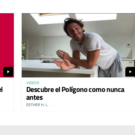
play_arrow
play_arrow
VIDEOS
l
Descubre el Polígono como nunca
antes
ESTHER H. L.