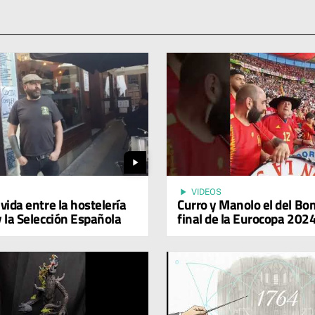
play_arrow
play_arrow
VIDEOS
vida entre la hostelería
Curro y Manolo el del Bo
y la Selección Española
final de la Eurocopa 202