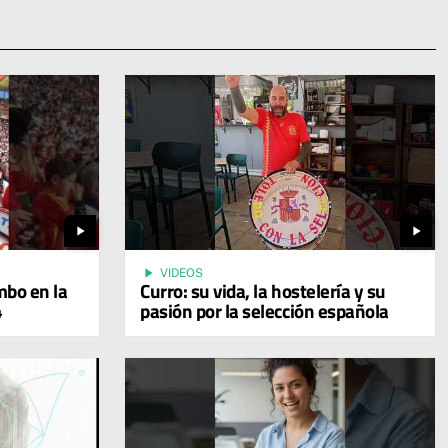
play_arrow
play_arrow
play_arrow
VIDEOS
mbo en la
Curro: su vida, la hostelería y su
4
pasión por la selección española