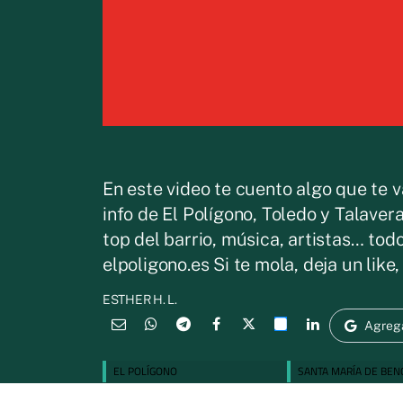
En este video te cuento algo que te v
info de El Polígono, Toledo y Talavera
top del barrio, música, artistas… tod
elpoligono.es Si te mola, deja un like
ESTHER H. L.
Agreg
EL POLÍGONO
SANTA MARÍA DE BE