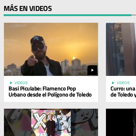
MÁS EN VIDEOS
play_arrow
play_arrow
play_arrow
VIDEOS
VIDEOS
Basi Piculabe: Flamenco Pop
Curro: una 
Urbano desde el Polígono de Toledo
de Toledo 