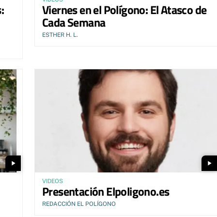
:
Viernes en el Polígono: El Atasco de
Cada Semana
ESTHER H. L.
play_arrow
play_arrow
VIDEOS
Presentación Elpoligono.es
REDACCIÓN EL POLÍGONO