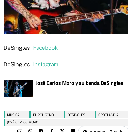
DeSingles
Facebook
DeSingles
Instagram
José Carlos Moro y su banda DeSingles
MÚSICA
EL POLÍGONO
DESINGLES
GROELANDIA
JOSÉ CARLOS MORO
Agregar a Google